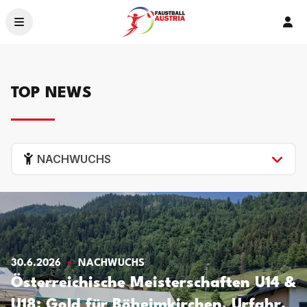
Ver
News
Ligen & Bewerbe
TOP NEWS
Organisation
Service
Ehrenamt – 2026
Crowdfunding
NACHWUCHS
Landesverbände
30.6.2026
NACHWUCHS
Österreichische Meisterschaften U14 &
U18: Gold für Böheimkirchen, Urfahr,