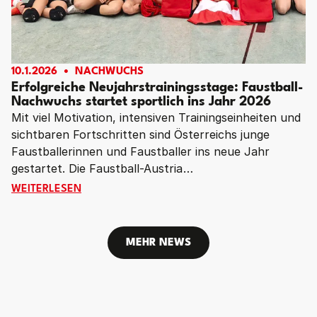
10.1.2026
NACHWUCHS
Erfolgreiche Neujahrstrainingsstage: Faustball-
Nachwuchs startet sportlich ins Jahr 2026
Mit viel Motivation, intensiven Trainingseinheiten und
sichtbaren Fortschritten sind Österreichs junge
Faustballerinnen und Faustballer ins neue Jahr
gestartet. Die Faustball-Austria
Neujahrstrainingsstage 2026 in Linz und
ERFOLGREICHE NEUJAHRSTRAININGSSTAGE: FAUSTBA
WEITERLESEN
Deutschlandsberg erwiesen sich erneut als voller
Erfolg: Insgesamt 67 Kinder und Jugendliche nutzten
die ersten Jännertage, um gezielt an Technik,
MEHR NEWS
Spielverständnis, Athletik und Teamgeist zu arbeiten.