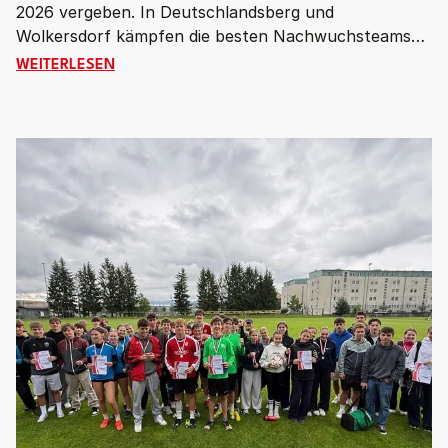
2026 vergeben. In Deutschlandsberg und
Wolkersdorf kämpfen die besten Nachwuchsteams
des Landes in den Altersklassen U12 und U16 um
ÖSTERREICHISCHE MEISTERSCHAFTEN U12 & U16: 
WEITERLESEN
Gold, Silber und Bronze.