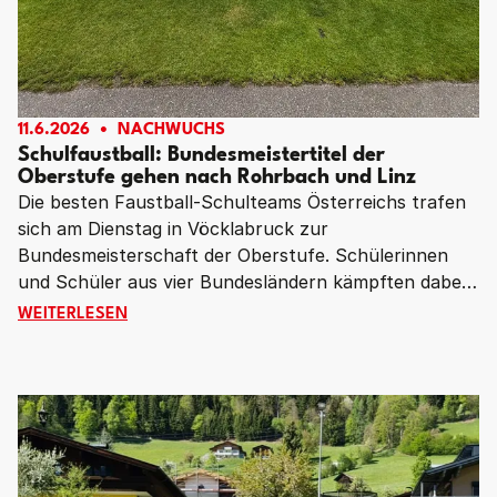
11.6.2026
NACHWUCHS
Schulfaustball: Bundesmeistertitel der
Oberstufe gehen nach Rohrbach und Linz
Die besten Faustball-Schulteams Österreichs trafen
sich am Dienstag in Vöcklabruck zur
Bundesmeisterschaft der Oberstufe. Schülerinnen
und Schüler aus vier Bundesländern kämpften dabei
um die begehrten Titel – und lieferten sich
SCHULFAUSTBALL: BUNDESMEISTERTITEL DER OBERS
WEITERLESEN
hochklassige, spannende und vor allem faire Duelle.