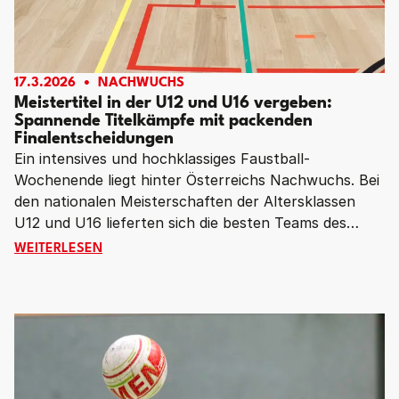
17.3.2026
NACHWUCHS
Meistertitel in der U12 und U16 vergeben:
Spannende Titelkämpfe mit packenden
Finalentscheidungen
Ein intensives und hochklassiges Faustball-
Wochenende liegt hinter Österreichs Nachwuchs. Bei
den nationalen Meisterschaften der Altersklassen
U12 und U16 lieferten sich die besten Teams des
Landes spannende Duelle – mit dramatischen
MEISTERTITEL IN DER U12 UND U16 VERGEBEN: SPA
WEITERLESEN
Wendungen und knappen Entscheidungen. Am Ende
jubelten die DSG SU Hirschbach (U12 weiblich), SV
MM Frohnleiten (U12 männlich), Union Arnreit (U16
weiblich) und die UFG Grieskirchen/Pötting (U16
männlich) über die Titel.