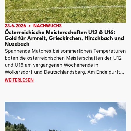
23.6.2026
NACHWUCHS
Österreichische Meisterschaften U12 & U16:
Gold für Arnreit, Grieskirchen, Hirschbach und
Nussbach
Spannende Matches bei sommerlichen Temperaturen
boten die österreichischen Meisterschaften der U12
und U16 am vergangenen Wochenende in
Wolkersdorf und Deutschlandsberg. Am Ende durften
sich die DSG SU Hirschbach (U12 weiblich), die Union
ÖSTERREICHISCHE MEISTERSCHAFTEN U12 & U16: GOL
WEITERLESEN
Nussbach (U12 männlich), die Union Raiffeisen dialog
Telekom Arnreit (U16 weiblich) sowie die UFG
Grieskirchen/Pötting (U16 männlich) über die
österreichischen Meistertitel freuen.