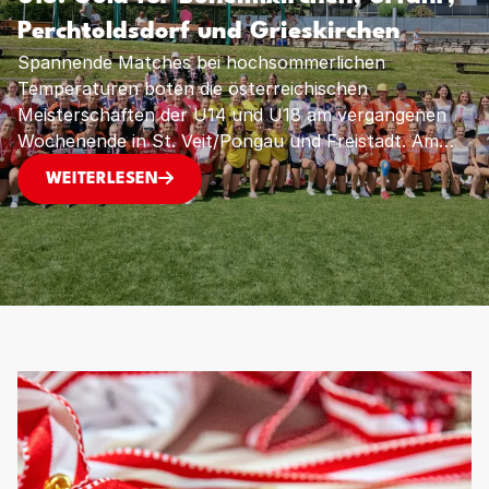
Perchtoldsdorf und Grieskirchen
Spannende Matches bei hochsommerlichen
Temperaturen boten die österreichischen
Meisterschaften der U14 und U18 am vergangenen
Wochenende in St. Veit/Pongau und Freistadt. Am
Ende durften sich SVW Böheimkirchen (U14
ÖSTERREICHISCHE MEISTERSCHAFTEN U14 & U1
WEITERLESEN
männlich), der FBC LINZ AG Urfahr (U14 weiblich),
SU Perchtoldsdorf (U18 männlich) und der FBV
Grieskirchen (U18 weiblich) über die nationalen Titel
freuen.