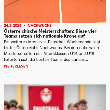
24.3.2026
NACHWUCHS
Österreichische Meisterschaften: Diese vier
Teams setzen sich nationale Krone auf
Ein weiteres intensives Faustball-Wochenende liegt
hinter Österreichs Nachwuchs. Bei den nationalen
Meisterschaften der Altersklassen U14 und U18
lieferten sich die besten Teams des Landes
hochklassige Duelle und kämpften mit großem
ÖSTERREICHISCHE MEISTERSCHAFTEN: DIESE VIER T
WEITERLESEN
Einsatz um die Medaillen. Am Ende jubelten die TSU
St. Veit (U14 weiblich), Union Waldburg (U14
männlich), FBV Grieskirchen (U18 weiblich) sowie
Sportunion Perchtoldsdorf (U18 männlich) über den
österreichischen Meistertitel.