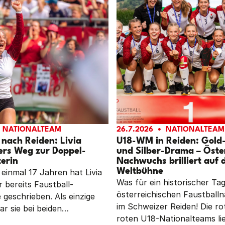
NATIONALTEAM
26.7.2026
NATIONALTEAM
 nach Reiden: Livia
U18-WM in Reiden: Gold
ers Weg zur Doppel-
und Silber-Drama – Öste
erin
Nachwuchs brilliert auf 
Weltbühne
 einmal 17 Jahren hat Livia
Was für ein historischer Ta
 bereits Faustball-
österreichischen Faustbal
 geschrieben. Als einzige
im Schweizer Reiden! Die ro
ar sie bei beiden
roten U18-Nationalteams li
ischen U18-