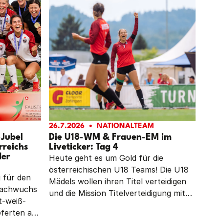
26.7.2026
NATIONALTEAM
-Jubel
Die U18-WM & Frauen-EM im
rreichs
Liveticker: Tag 4
der
Heute geht es um Gold für die
österreichischen U18 Teams! Die U18
g für den
Mädels wollen ihren Titel verteidigen
lnachwuchs
und die Mission Titelverteidigung mit
t-weiß-
dem Weltmeistertitel krönen. Für die
eferten am
Burschen wäre ein Sieg im Finale