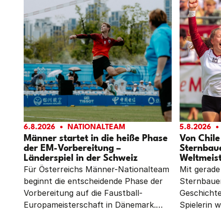
6.8.2026
NATIONALTEAM
5.8.2026
Männer startet in die heiße Phase
Von Chile
der EM-Vorbereitung –
Sternbau
Länderspiel in der Schweiz
Weltmeist
Für Österreichs Männer-Nationalteam
Mit gerade
beginnt die entscheidende Phase der
Sternbauer
Vorbereitung auf die Faustball-
Geschichte
Europameisterschaft in Dänemark.
Spielerin w
Von 6. bis 9. August absolviert die
österreich