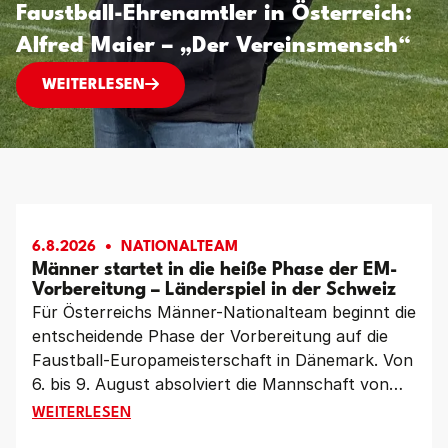
Faustball-Ehrenamtler in Österreich:
Alfred Maier – „Der Vereinsmensch“
FAUSTBALL-EHRENAMTLER IN ÖSTERREICH: AL
WEITERLESEN
6.8.2026
NATIONALTEAM
Männer startet in die heiße Phase der EM-
Vorbereitung – Länderspiel in der Schweiz
Für Österreichs Männer-Nationalteam beginnt die
entscheidende Phase der Vorbereitung auf die
Faustball-Europameisterschaft in Dänemark. Von
6. bis 9. August absolviert die Mannschaft von
Teamchef Siegfried Simon ein intensives
MÄNNER STARTET IN DIE HEISSE PHASE DER EM-VOR
WEITERLESEN
Trainingslager in Vorarlberg. Höhepunkt ist das