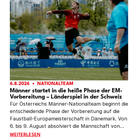
6.8.2026
NATIONALTEAM
Männer startet in die heiße Phase der EM-
Vorbereitung – Länderspiel in der Schweiz
Für Österreichs Männer-Nationalteam beginnt die
entscheidende Phase der Vorbereitung auf die
Faustball-Europameisterschaft in Dänemark. Von
6. bis 9. August absolviert die Mannschaft von
Teamchef Siegfried Simon ein intensives
MÄNNER STARTET IN DIE HEISSE PHASE DER EM-VOR
WEITERLESEN