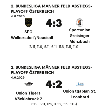
2. BUNDESLIGA MÄNNER FELD ABSTIEGS-
PLAYOFF ÖSTERREICH
4.6.2026
4
:
3
Sportunion
SPG
Greisinger
Wolkersdorf/Neusiedl
Münzbach
(
8:11, 11:9, 5:11, 6:11, 11:6, 11:5, 11:9
)
2. BUNDESLIGA MÄNNER FELD ABSTIEGS-
PLAYOFF ÖSTERREICH
4.6.2026
4
:
2
Union tgaplan St.
Union Tigers
Leonhard
Vöcklabruck 2
(
11:9, 5:11, 11:6, 10:12, 11:9, 11:8
)