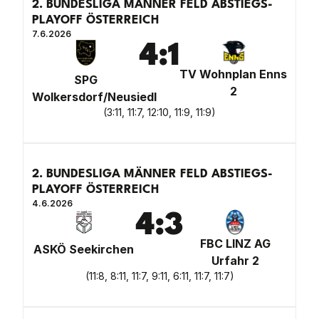
2. BUNDESLIGA MÄNNER FELD ABSTIEGS-
PLAYOFF ÖSTERREICH
7.6.2026
4
:
1
TV Wohnplan Enns
SPG
2
Wolkersdorf/Neusiedl
(
3:11, 11:7, 12:10, 11:9, 11:9
)
2. BUNDESLIGA MÄNNER FELD ABSTIEGS-
PLAYOFF ÖSTERREICH
4.6.2026
4
:
3
FBC LINZ AG
ASKÖ Seekirchen
Urfahr 2
(
11:8, 8:11, 11:7, 9:11, 6:11, 11:7, 11:7
)