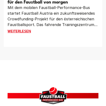
geprägt haben.
für den Faustball von morgen
Mit dem mobilen Faustball-Performance-Bus
startet Faustball Austria ein zukunftsweisendes
Crowdfunding-Projekt für den österreichischen
Faustballsport. Das fahrende Trainingszentrum
soll Vereine im ganzen Land mit moderner
CROWDFUNDING-PROJEKT: MOBILER FAUSTBALL-PE
WEITERLESEN
Leistungsdiagnostik, Videoanalyse und
innovativen Trainingsmöglichkeiten unterstützen.
Gleichzeitig setzt das Projekt ein starkes Zeichen
für Nachwuchsförderung, Vereinsentwicklung
und den Gemeinschaftsgedanken im Faustball.