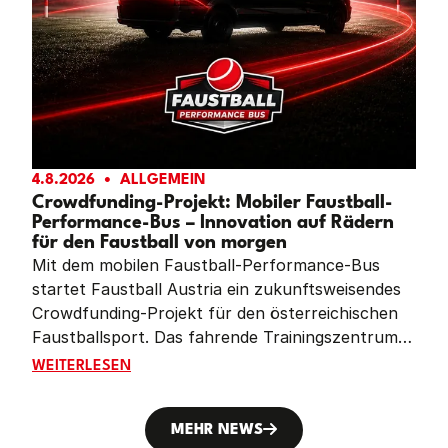
4.8.2026
ALLGEMEIN
Crowdfunding-Projekt: Mobiler Faustball-
Performance-Bus – Innovation auf Rädern
für den Faustball von morgen
Mit dem mobilen Faustball-Performance-Bus
startet Faustball Austria ein zukunftsweisendes
Crowdfunding-Projekt für den österreichischen
Faustballsport. Das fahrende Trainingszentrum
soll Vereine im ganzen Land mit moderner
CROWDFUNDING-PROJEKT: MOBILER FAUSTBALL-PE
WEITERLESEN
Leistungsdiagnostik, Videoanalyse und
innovativen Trainingsmöglichkeiten unterstützen.
Gleichzeitig setzt das Projekt ein starkes Zeichen
MEHR NEWS