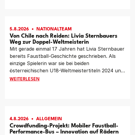
Länderspiel gegen die Schweiz am Freitag, 7.
August, um 18:00 Uhr in Widnau – gleichzeitig der
letzte Härtetest vor dem EM-Auftakt.
5.8.2026
NATIONALTEAM
Von Chile nach Reiden: Livia Sternbauers
Weg zur Doppel-Weltmeisterin
Mit gerade einmal 17 Jahren hat Livia Sternbauer
bereits Faustball-Geschichte geschrieben. Als
einzige Spielerin war sie bei beiden
österreichischen U18-Weltmeistertiteln 2024 und
2026 dabei – vom jungen Talent zur
VON CHILE NACH REIDEN: LIVIA STERNBAUERS WE
WEITERLESEN
Führungsspielerin und zum Gesicht der ersten
erfolgreichen Titelverteidigung einer
österreichischen Faustball-Nationalmannschaft.
Im Gespräch mit Faustball Austria blickt die
Doppel-Weltmeisterin auf zwei unvergessliche
4.8.2026
ALLGEMEIN
Turniere, ihren persönlichen Entwicklungsweg
Crowdfunding-Projekt: Mobiler Faustball-
und die Menschen zurück, die sie auf diesem Weg
Performance-Bus – Innovation auf Rädern