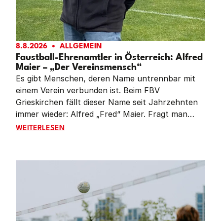
8.8.2026
ALLGEMEIN
Faustball-Ehrenamtler in Österreich: Alfred
Maier – „Der Vereinsmensch“
Es gibt Menschen, deren Name untrennbar mit
einem Verein verbunden ist. Beim FBV
Grieskirchen fällt dieser Name seit Jahrzehnten
immer wieder: Alfred „Fred“ Maier. Fragt man
Spielerinnen, Spieler, Trainerinnen oder
FAUSTBALL-EHRENAMTLER IN ÖSTERREICH: ALFRED
WEITERLESEN
Funktionäre nach ihm, erzählen sie nicht zuerst
von Titeln oder Funktionen. Sie sprechen von
einem Menschen, der immer da war. Der Trainings
leitete, Plätze herrichtete, Veranstaltungen
organisierte, Kinder begeisterte und
Generationen von Faustballerinnen und
Faustballern geprägt hat.