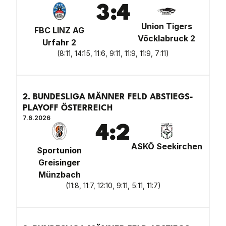
3
:
4
Union Tigers
FBC LINZ AG
Vöcklabruck 2
Urfahr 2
(
8:11, 14:15, 11:6, 9:11, 11:9, 11:9, 7:11
)
2. BUNDESLIGA MÄNNER FELD ABSTIEGS-
PLAYOFF ÖSTERREICH
7.6.2026
4
:
2
ASKÖ Seekirchen
Sportunion
Greisinger
Münzbach
(
11:8, 11:7, 12:10, 9:11, 5:11, 11:7
)