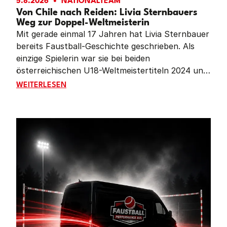
5.8.2026
NATIONALTEAM
Von Chile nach Reiden: Livia Sternbauers
Weg zur Doppel-Weltmeisterin
Mit gerade einmal 17 Jahren hat Livia Sternbauer
bereits Faustball-Geschichte geschrieben. Als
einzige Spielerin war sie bei beiden
österreichischen U18-Weltmeistertiteln 2024 und
2026 dabei – vom jungen Talent zur
VON CHILE NACH REIDEN: LIVIA STERNBAUERS WE
WEITERLESEN
Führungsspielerin und zum Gesicht der ersten
erfolgreichen Titelverteidigung einer
österreichischen Faustball-Nationalmannschaft.
Im Gespräch mit Faustball Austria blickt die
Doppel-Weltmeisterin auf zwei unvergessliche
Turniere, ihren persönlichen Entwicklungsweg
und die Menschen zurück, die sie auf diesem Weg
geprägt haben.