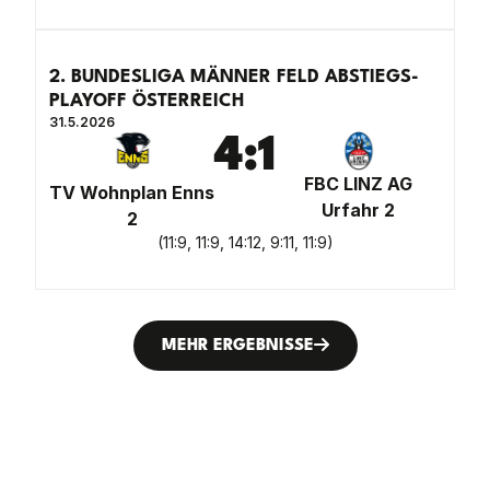
2. BUNDESLIGA MÄNNER FELD ABSTIEGS-
PLAYOFF ÖSTERREICH
31.5.2026
4
:
1
FBC LINZ AG
TV Wohnplan Enns
Urfahr 2
2
(
11:9, 11:9, 14:12, 9:11, 11:9
)
MEHR ERGEBNISSE