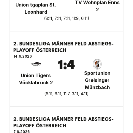
TV Wohnplan Enns
Union tgaplan St.
2
Leonhard
(
8:11, 7:11, 7:11, 11:9, 6:11
)
2. BUNDESLIGA MÄNNER FELD ABSTIEGS-
PLAYOFF ÖSTERREICH
14.6.2026
1
:
4
Sportunion
Union Tigers
Greisinger
Vöcklabruck 2
Münzbach
(
6:11, 6:11, 11:7, 3:11, 4:11
)
2. BUNDESLIGA MÄNNER FELD ABSTIEGS-
PLAYOFF ÖSTERREICH
7.6.2026