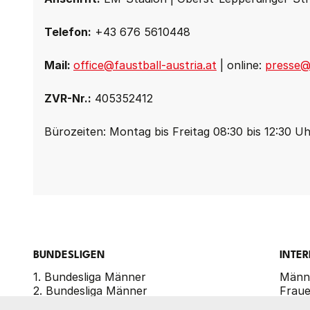
Telefon:
+43 676 5610448
Mail:
office@faustball-austria.at
| online:
presse@f
ZVR-Nr.:
405352412
Bürozeiten: Montag bis Freitag 08:30 bis 12:30 U
BUNDESLIGEN
INTE
1. Bundesliga Männer
Männ
2. Bundesliga Männer
Frau
1. Bundesliga Frauen
Männ