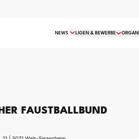
News
Menü öffnen
NEWS
LIGEN & BEWERBE
ORGANI
CHER FAUSTBALLBUND
 21 | 5071 Wals-Siezenheim