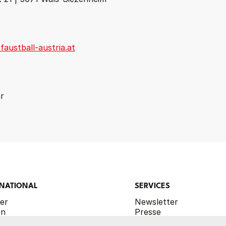
austball-austria.at
hr
RNATIONAL
SERVICES
er
Newsletter
en
Presse
er U21
Bilderdatenbank