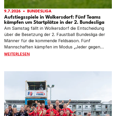
9.7.2026
BUNDESLIGA
Aufstiegsspiele in Wolkersdorf: Fünf Teams
kämpfen um Startplätze in der 2. Bundesliga
Am Samstag fällt in Wolkersdorf die Entscheidung
über die Besetzung der 2. Faustball Bundesliga der
Männer für die kommende Feldsaison. Fünf
Mannschaften kämpfen im Modus „Jeder gegen
Jeden“ um die drei verbliebenden Startplätze.
AUFSTIEGSSPIELE IN WOLKERSDORF: FÜNF TEAMS KÄ
WEITERLESEN