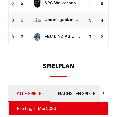
SPG Wolkersdorf/Neusiedl
5
1
6
Union tgaplan St. Leonhard
6
-9
4
FBC LINZ AG Urfahr 2
7
-7
2
SPIELPLAN
ALLE SPIELE
NÄCHSTEN SPIELE
AB
Freitag, 1. Mai 2026