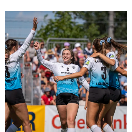
Titelverteidiger Union Haidlmair Schwingenschuh
Nussbach durch und feierte den ersten Feld-
Staatsmeistertitel der Vereinsgeschichte. Bei den
Männern ließ Hallen-Champion und Weltpokalsieger
Vöcklabruck dem TV Wohnplan Enns keine Chance
und gewann das Finale klar mit 4:0 (11:6, 11:8, 11:6,
11:9).