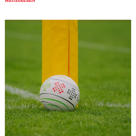
WEITERLESEN
Wolkersdorf/Neusiedl sowie SU Kufstein durch. Dabei
entwickelte sich trotz hochsommerlicher
Temperaturen ein spannender und durchwegs fairer
Wettbewerb.