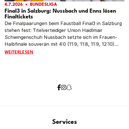
4.7.2026
BUNDESLIGA
Final3 in Salzburg: Nussbach und Enns lösen
Finaltickets
Die Finalpaarungen beim Faustball Final3 in Salzburg
stehen fest: Titelverteidiger Union Haidlmair
Schwingenschuh Nussbach setzte sich im Frauen-
Halbfinale souverän mit 4:0 (11:9, 11:8, 11:9, 12:10)
gegen den FBC LINZ AG Urfahr durch und trifft im
FINAL3 IN SALZBURG: NUSSBACH UND ENNS LÖSEN FI
WEITERLESEN
Endspiel auf Grunddurchgangssieger Union Compact
Freistadt. Bei den Männern sicherte sich der TV
Wohnplan Enns in einem hochklassigen Halbfinalkrimi
mit einem 4:2 (11:9, 5:11, 11:9, 5:11, 11:6, 13:11)-Erfolg
gegen Titelverteidiger FBC LINZ AG Urfahr das
Finalticket. Dort wartet am Sonntag Weltpokalsieger
und Grunddurchgangssieger Union Tigers
Vöcklabruck.
Services