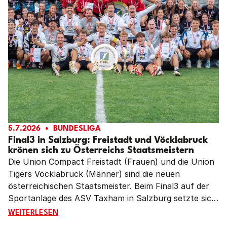
5.7.2026
BUNDESLIGA
Final3 in Salzburg: Freistadt und Vöcklabruck
krönen sich zu Österreichs Staatsmeistern
Die Union Compact Freistadt (Frauen) und die Union
Tigers Vöcklabruck (Männer) sind die neuen
österreichischen Staatsmeister. Beim Final3 auf der
Sportanlage des ASV Taxham in Salzburg setzte sich
Freistadt im Frauen-Endspiel nach verlorenem ersten
FINAL3 IN SALZBURG: FREISTADT UND VÖCKLABRUCK
WEITERLESEN
Satz mit 4:1 (4:11, 11:7, 11:6, 11:4, 11:5) gegen