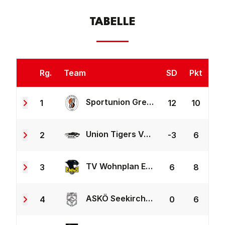
TABELLE
Rg.
Team
SD
Pkt
Sportunion Greisinger Münzbach
1
12
10
Union Tigers Vöcklabruck 2
2
-3
6
TV Wohnplan Enns 2
3
6
8
ASKÖ Seekirchen
4
0
6