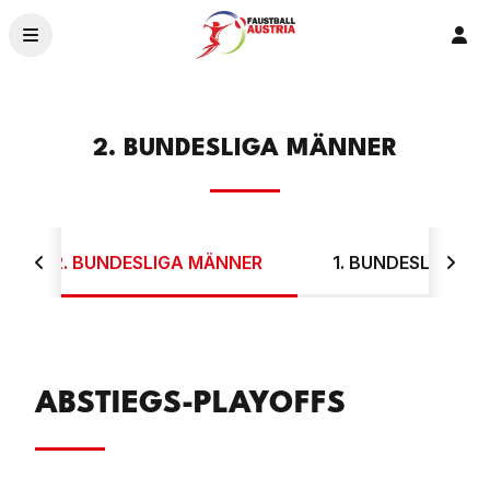
Ver
News
Ligen & Bewerbe
2. BUNDESLIGA MÄNNER
Organisation
Service
Ehrenamt – 2026
Crowdfunding
2. BUNDESLIGA MÄNNER
1. BUNDESLIGA F
Landesverbände
ABSTIEGS-PLAYOFFS