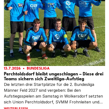
13.7.2026
BUNDESLIGA
Perchtoldsdorf bleibt ungeschlagen – Diese drei
Teams sichern sich Zweitliga-Aufstieg
Die letzten drei Startplätze für die 2. Bundesliga
Männer Feld 2027 sind vergeben: Bei den
Aufstiegsspielen am Samstag in Wolkersdorf setzten
sich Union Perchtoldsdorf, SVMM Frohnleiten und
DSG SU Hirschbach gegen Gastgeber SPG
PERCHTOLDSDORF BLEIBT UNGESCHLAGEN – DIESE DR