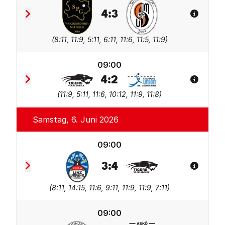
4
:
3
Spiel De
SPG Wolkersdorf/Neusiedl
Sportunion Greisinger 
(
8:11, 11:9, 5:11, 6:11, 11:6, 11:5, 11:9
)
09:00
4
:
2
Spiel De
Union Tigers Vöcklabruck 2
Union tgaplan St. Leonh
(
11:9, 5:11, 11:6, 10:12, 11:9, 11:8
)
Samstag, 6. Juni 2026
09:00
3
:
4
Spiel De
FBC LINZ AG Urfahr 2
Union Tigers Vöcklabruc
(
8:11, 14:15, 11:6, 9:11, 11:9, 11:9, 7:11
)
09:00