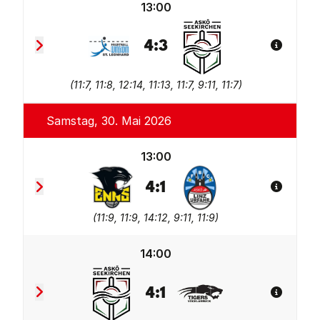
13:00
4
:
3
Spiel De
Union tgaplan St. Leonhard
ASKÖ Seekirchen
(
11:7, 11:8, 12:14, 11:13, 11:7, 9:11, 11:7
)
Samstag, 30. Mai 2026
13:00
4
:
1
Spiel De
TV Wohnplan Enns 2
FBC LINZ AG Urfahr 2
(
11:9, 11:9, 14:12, 9:11, 11:9
)
14:00
4
:
1
Spiel De
ASKÖ Seekirchen
Union Tigers Vöcklabruc