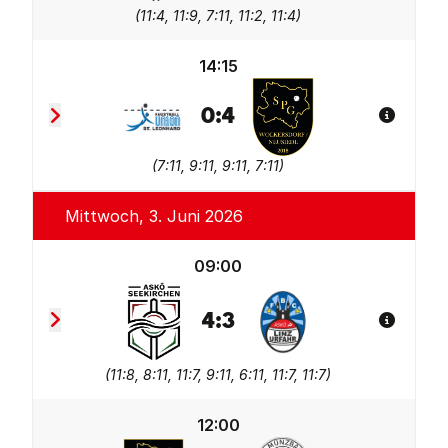
(
11:4, 11:9, 7:11, 11:2, 11:4
)
14:15
0
:
4
Spiel De
Union tgaplan St. Leonhard
SPG Wolkersdorf/Neusie
(
7:11, 9:11, 9:11, 7:11
)
Mittwoch, 3. Juni 2026
09:00
4
:
3
Spiel De
ASKÖ Seekirchen
FBC LINZ AG Urfahr 2
(
11:8, 8:11, 11:7, 9:11, 6:11, 11:7, 11:7
)
12:00