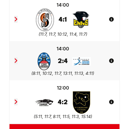
14:00
4
:
1
Spiel De
Sportunion Greisinger Münzbach
TV Wohnplan Enns 2
(
11:7, 11:7, 10:12, 11:4, 11:7
)
14:00
2
:
4
Spiel De
FBC LINZ AG Urfahr 2
Union tgaplan St. Leonh
(
8:11, 10:12, 11:7, 13:11, 11:13, 4:11
)
12:00
4
:
2
Spiel De
Union Tigers Vöcklabruck 2
SPG Wolkersdorf/Neusie
(
5:11, 11:7, 8:11, 11:5, 11:3, 15:14
)