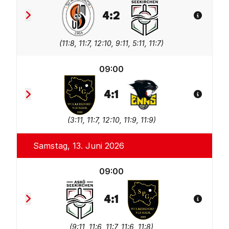
4
:
2
Spiel De
Sportunion Greisinger Münzbach
ASKÖ Seekirchen
(
11:8, 11:7, 12:10, 9:11, 5:11, 11:7
)
09:00
4
:
1
Spiel De
SPG Wolkersdorf/Neusiedl
TV Wohnplan Enns 2
(
3:11, 11:7, 12:10, 11:9, 11:9
)
Samstag, 13. Juni 2026
09:00
4
:
1
Spiel De
ASKÖ Seekirchen
SPG Wolkersdorf/Neusie
(
9:11, 11:6, 11:7, 11:6, 11:8
)