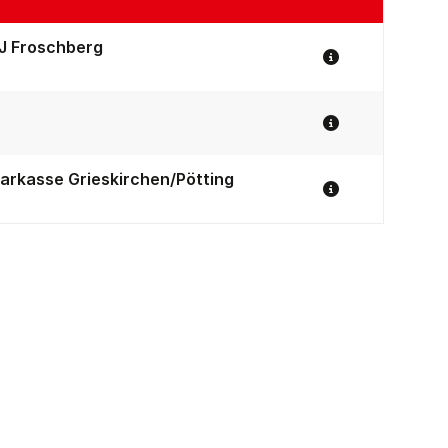
J Froschberg
Spiel Details
Spiel Details
arkasse Grieskirchen/Pötting
Spiel Details