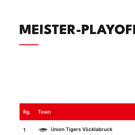
MEISTER-PLAYOF
Rg.
Team
Union Tigers Vöcklabruck
1