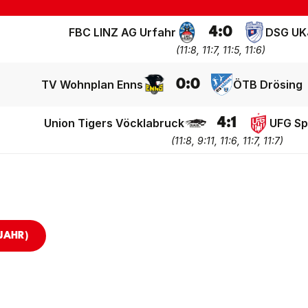
4
:
0
FBC LINZ AG Urfahr
DSG UK
(
11:8, 11:7, 11:5, 11:6
)
0
:
0
TV Wohnplan Enns
ÖTB Drösing
4
:
1
Union Tigers Vöcklabruck
UFG Sp
(
11:8, 9:11, 11:6, 11:7, 11:7
)
JAHR)