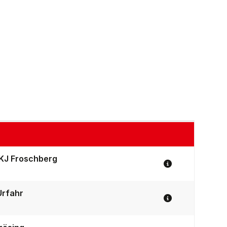
KJ Froschberg
Spiel Details
Urfahr
Spiel Details