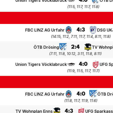
4
:
0
Union Tigers Vöcklabruck
ÖTB D
(
11:5, 11:7, 11:7, 11:8
)
4
:
3
FBC LINZ AG Urfahr
DSG UK
(
14:15, 11:2, 7:11, 11:7, 11:4, 8:11, 11:8
)
2
:
4
ÖTB Drösing
TV Wohnpl
(
7:11, 11:8, 10:12, 3:11, 11:8, 8:11
)
4
:
0
Union Tigers Vöcklabruck
UFG Sp
(
11:9, 11:5, 11:7, 11:7
)
4
:
0
FBC LINZ AG Urfahr
ÖTB Dr
(
11:8, 11:7, 11:9, 11:6
)
4
:
3
TV Wohnplan Enns
UFG Sparkass