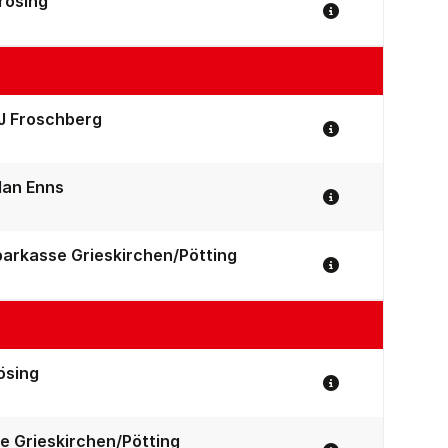
rösing
Spiel Details
J Froschberg
Spiel Details
an Enns
Spiel Details
arkasse Grieskirchen/Pötting
Spiel Details
ösing
Spiel Details
e Grieskirchen/Pötting