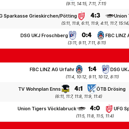
(
9:11, 14:15, 7:11, 7:11
)
4
:
3
G Sparkasse Grieskirchen/Pötting
Union 
(
5:11, 11:8, 6:11, 11:9, 4:11, 11:7, 15:14
0
:
4
DSG UKJ Froschberg
FBC LINZ 
(
3:11, 9:11, 7:11, 8:11
)
1
:
4
FBC LINZ AG Urfahr
DSG UKJ
(
11:4, 10:12, 9:11, 10:12, 8:11
)
4
:
1
TV Wohnplan Enns
ÖTB Drösing
(
6:11, 11:7, 11:8, 11:9, 11:4
)
4
:
0
Union Tigers Vöcklabruck
UFG Sp
(
11:5, 11:8, 11:5, 11:4
)