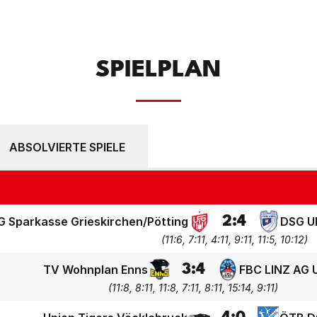
SPIELPLAN
ABSOLVIERTE SPIELE
2
:
4
G Sparkasse Grieskirchen/Pötting
DSG U
(
11:6, 7:11, 4:11, 9:11, 11:5, 10:12
)
3
:
4
TV Wohnplan Enns
FBC LINZ AG 
(
11:8, 8:11, 11:8, 7:11, 8:11, 15:14, 9:11
)