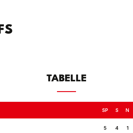
FS
TABELLE
SP
S
N
5
4
1