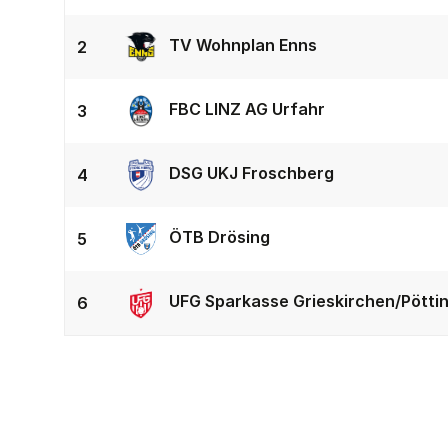
TV Wohnplan Enns
2
FBC LINZ AG Urfahr
3
DSG UKJ Froschberg
4
ÖTB Drösing
5
UFG Sparkasse Grieskirchen/Pötti
6