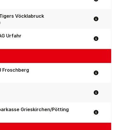
Spiel Details
Tigers Vöcklabruck
Spiel Details
)
AG Urfahr
Spiel Details
 Froschberg
Spiel Details
Spiel Details
arkasse Grieskirchen/Pötting
Spiel Details